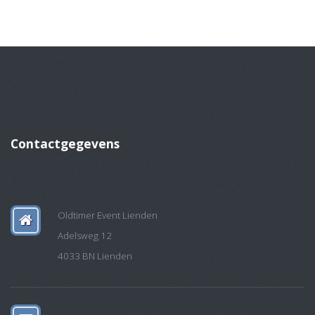
Contactgegevens
Oldtimer Event Lienden
Adelsweg 12
4033 BN Lienden