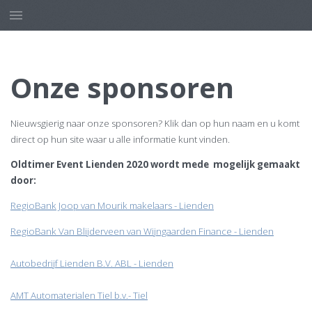
Onze sponsoren
Nieuwsgierig naar onze sponsoren? Klik dan op hun naam en u komt
direct op hun site waar u alle informatie kunt vinden.
Oldtimer Event Lienden 2020 wordt mede mogelijk gemaakt
door:
RegioBank Joop van Mourik makelaars - Lienden
RegioBank Van Blijderveen van Wijngaarden Finance - Lienden
Autobedrijf Lienden B.V. ABL - Lienden
AMT Automaterialen Tiel b.v.- Tiel