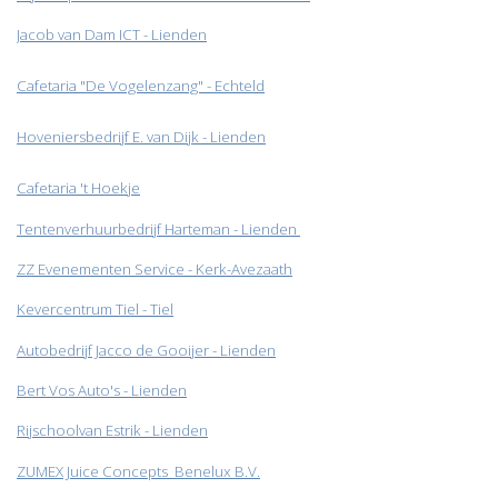
Jacob van Dam ICT - Lienden
Cafetaria "De Vogelenzang" - Echteld
Hoveniersbedrijf E. van Dijk - Lienden
Cafetaria 't Hoekje
Tentenverhuurbedrijf Harteman - Lienden
ZZ Evenementen Service - Kerk-Avezaath​
Kevercentrum Tiel - Tiel
Autobedrijf Jacco de Gooijer - Lienden
Bert Vos Auto's - Lienden
Rijschoolvan Estrik - Lienden
ZUMEX Juice Concepts Benelux B.V.