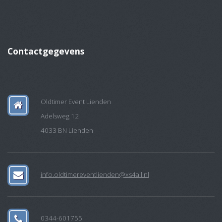
Contactgegevens
Oldtimer Event Lienden
Adelsweg 12
4033 BN Lienden
info.oldtimereventlienden@xs4all.nl
0344-601755