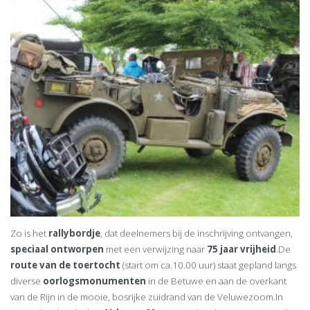
Zo is het
rallybordje
, dat deelnemers bij de inschrijving ontvangen,
speciaal ontworpen
met een verwijzing naar
75 jaar vrijheid
.De
route van de toertocht
(start om ca.10.00 uur) staat gepland langs
diverse
oorlogsmonumenten
in de Betuwe en aan de overkant
van de Rijn in de mooie, bosrijke zuidrand van de Veluwezoom.In