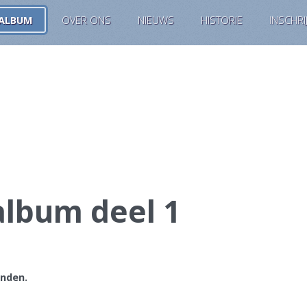
ALBUM
OVER ONS
NIEUWS
HISTORIE
INSCHRI
album deel 1
nden.