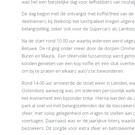
was het een feestelijke dag voor liefhebbers van nostalgi
De dag begon met de ontvangst met koffie/thee van d
deelnemers bij Welkoop het lunchpakket kregen uitgereik
belangstelling, zeker ook voor de Supercars als Lambor
Na de start rond 10.00 uur waarbij iedereen werd uitg
Betuwe. De rit ging onder meer door de dorpen Ommeren
Buren en Maurik. Een sfeervolle tussenstop werd gehou
konden genieten van een kop koffie en een stuk overh
om bij te praten en elkaars auto's te bewonderen.
Rond 14.00 uur arriveerde de stoet weer in Lienden,
Ostendorp aanwezig was om iedereen persoonlijk welk
het evenement een bijzonder tintje. Hierna werden de 
park al snel vol met belangstellenden die de klassieke
sfeer, met volop gelegenheid om vragen te stellen aan
voertuigen. Daarnaast was er de jaarlijkse loterij, waar
bezoekers. Dit zorgde voor extra sfeer en betrokkenhe