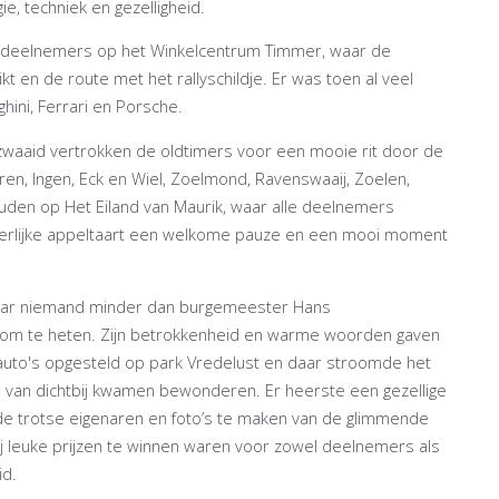
e, techniek en gezelligheid.
e deelnemers op het Winkelcentrum Timmer, waar de
t en de route met het rallyschildje. Er was toen al veel
ghini, Ferrari en Porsche.
ezwaaid vertrokken de oldtimers voor een mooie rit door de
, Ingen, Eck en Wiel, Zoelmond, Ravenswaaij, Zoelen,
den op Het Eiland van Maurik, waar alle deelnemers
eerlijke appeltaart een welkome pauze en een mooi moment
 waar niemand minder dan burgemeester Hans
om te heten. Zijn betrokkenheid en warme woorden gaven
auto's opgesteld op park Vredelust en daar stroomde het
rs van dichtbij kwamen bewonderen. Er heerste een gezellige
 de trotse eigenaren en foto’s te maken van de glimmende
bij leuke prijzen te winnen waren voor zowel deelnemers als
id.